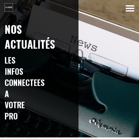
NOS
ACTUALITÉS
L
E
S
I
N
F
O
S
C
O
N
N
E
C
T
E
E
S
A
V
O
T
R
E
P
R
O
J
E
T