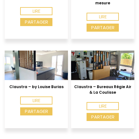
mesure
LIRE
LIRE
PARTAGER
PARTAGER
Claustra – by Louise Burias
Claustra – Bureaux Régie Air
& La Coulisse
LIRE
LIRE
PARTAGER
PARTAGER