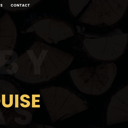
ÉS
CONTACT
 BY
UISE
AS