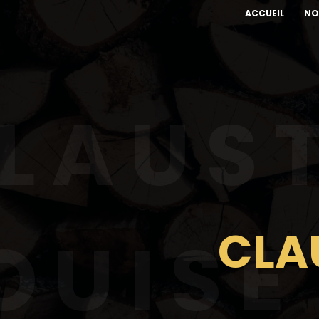
ACCUEIL
NO
LAUST
CLA
OUISE