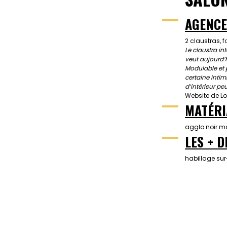
AGENCE
2 claustras,
Le claustra in
veut aujourd’h
Modulable et pe
certaine intim
d’intérieur pe
Website de Lo
MATÉRI
agglo noir mâ
LES + D
habillage sur