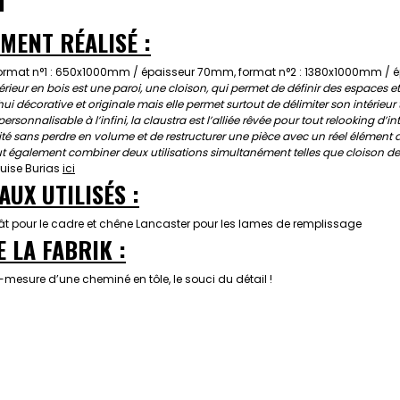
MENT RÉALISÉ :
 format n°1 : 650x1000mm / épaisseur 70mm, format n°2 : 1380x1000mm /
térieur en bois est une paroi, une cloison, qui permet de définir des espaces et 
ui décorative et originale mais elle permet surtout de délimiter son intérieur
rsonnalisable à l’infini, la claustra est l’alliée rêvée pour tout relooking d’in
ité sans perdre en volume et de restructurer une pièce avec un réel élément dé
ut également combiner deux utilisations simultanément telles que cloison de
uise Burias
ici
AUX UTILISÉS :
t pour le cadre et chêne Lancaster pour les lames de remplissage
E LA FABRIK :
-mesure d’une cheminé en tôle, le souci du détail !