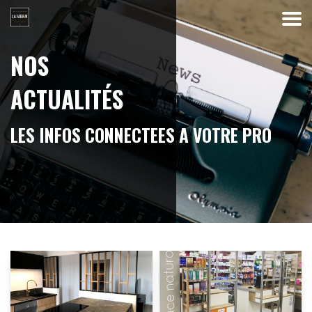
NOS
ACTUALITÉS
L
E
S
I
N
F
O
S
C
O
N
N
E
C
T
E
E
S
A
V
O
T
R
E
P
R
O
J
E
T