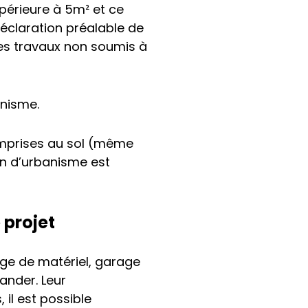
périeure à 5m² et ce
déclaration préalable de
des travaux non soumis à
anisme.
 emprises au sol (même
on d’urbanisme est
 projet
age de matériel, garage
mander. Leur
il est possible