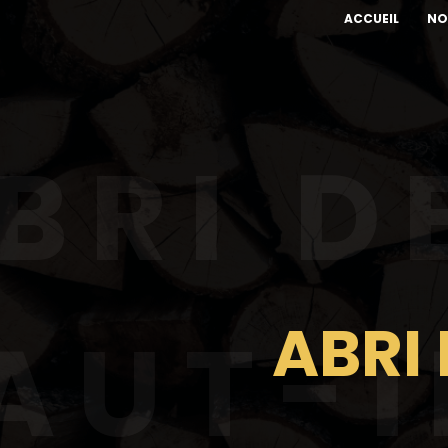
ACCUEIL
NO
BRI D
ABRI 
AUT-I